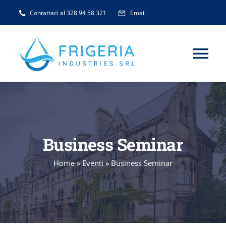
Salta
Contattaci al 328 94 58 321
Email
al
contenuto
Tog
Nav
HOME
CHI SIAMO
Business Seminar
PRODOTTI
Home
»
Eventi
»
Business Seminar
BLOG